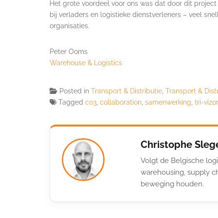
Het grote voordeel voor ons was dat door dit projec
bij verladers en logistieke dienstverleners – veel sne
organisaties.
Peter Ooms
Warehouse & Logistics
Posted in
Transport & Distributie
,
Transport & Dist
Tagged
co3
,
collaboration
,
samenwerking
,
tri-vizo
Christophe Sleg
Volgt de Belgische logi
warehousing, supply ch
beweging houden.