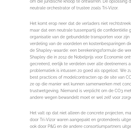
om die juridische knoop te ontwarren. De oplossing d
neutrale orchestrator of trustee zoals Tri-Vizor.
Het komt erop neer dat de verladers niet rechtstree
maar dat een neutrale tussenpartij de confidentiële
organisatie van de gebundelde transporten voor zijn 
verdeling van de voordelen en kostenbesparingen die
de Shapley-waarde: een berekeningsformule die werd
Shapley die in 2012 de Nobelprijs voor Economie on
gecreëerd, eerlijk te verdelen over alle deelnemers a
problematiek is intussen zo goed als opgelost. We 
best practices of modelcontracten op de site van CO
ze op die manier wel kunnen samenwerken met concu
trustwetgeving. Niemand is verplicht om de CO3 me
andere wegen bewandelt moet er wel zelf voor zorgen 
Het valt op dat niet alleen de concrete projecten, m
door Tri-Vizor waren aangepakt en grotendeels uitgew
ook door P&G en de andere consortiumpartners uitge