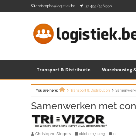
Skip
christophe@logistiek.be
+32 495/456.990
to
content
Transport & Distributie
Warehousing &
You are here:
Transport & Distribution
Samenwerken
Home
Samenwerken met concu
Christophe Slegers
0
oktober 17, 2013