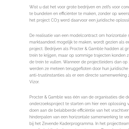
Wist u dat het voor grote bedrijven en zelfs voor c
te bundelen en efficiënter te maken, zonder op weer
het project CO3 werd daarvoor een juridische oplossi
De realisatie van een modelcontract om horizontal
marktaandeel mogelijk te maken, wordt gezien als e
project. Bedrijven als Procter & Gamble hadden al g
trein te krijgen, maar op sommige trajecten konden 
de trein te vullen. Wanneer de projectleiders dan op
werden ze meteen teruggefloten door hun juridische
anti-trustinstanties als er een directe samenwerkin
Vizor.
Procter & Gamble was één van de organisaties die
onderzoeksproject te starten om hier een oplossing v
doen aan de belabberde efficiëntie van het vrachtver
hinderpalen van een horizontale samenwerking te ve
bij het Zevende Kaderprogramma. In het projectteam