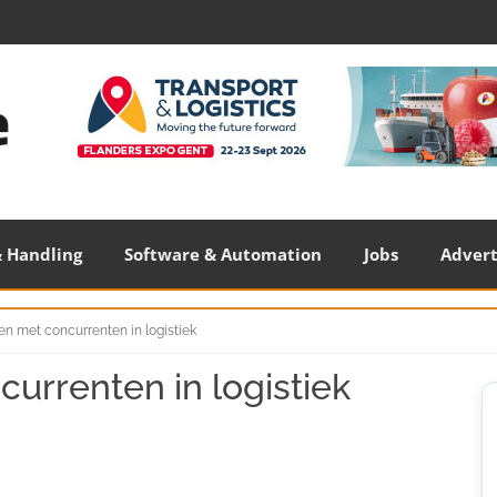
 Handling
Software & Automation
Jobs
Adver
 met concurrenten in logistiek
rrenten in logistiek
S
S