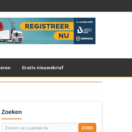
teren
Gratis nieuwsbrief
econdary
idebar
Zoeken
ZOEK