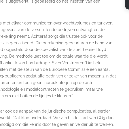
ie is uitgewerkt, is gebaseerd op het inzetten van een
ks met elkaar communiceren over vrachtvolumes en tarieven,
 gegevens van de verschillende bedrijven ontvangt en de
rekening neemt. Achteraf zorgt die trustee ook voor de
 zijn gerealiseerd. Die berekening gebeurt aan de hand van
 opgesteld door de specialist van de speltheorie Lloyd
tving. De methode laat toe om de totale waarde die wordt
fhankelijk van hun bijdrage. Sven Verstrepen: “Die hele
zullen met de steun van de Europese Commissie een aantal
3-publiceren zodat alle bedrijven er zeker van mogen zijn dat
rrenten en toch geen inbreuk plegen op de anti-
thodologie en modelcontracten te gebruiken, maar wie
om niet buiten de lijntjes te kleuren.”
aar ook de aanpak van de juridische complicaties, al eerder
erkt. “Dat klopt inderdaad. We zijn bij de start van CO3 dan
nodigd om die kennis door te geven en verder uit te werken.