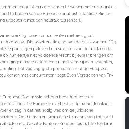
oncurrenten toegelaten is om samen te werken om hun logistiek
stand te botsen van de Europese antitrustinstanties? Binnen
ng uitgewerkt met een neutrale tussenpartij.
e samenwerking tussen concurrenten met een groot
en doorbraak. “Die problematiek lag aan de basis van het CO3
rote inspanningen geleverd om vrachten van de truck op de
ze op hun eentje niet voldoende vracht bij elkaar brengen om
 zoek gingen naar sectorgenoten met vergelijkbare vrachten,
 afdeling. Dat voorzag grote problemen met de Europese
g zou komen met concurrenten,” zegt Sven Verstrepen van Tri-
 de Europese Commissie hebben benaderd om een
oor te vinden. De Europese overheid wilde namelijk ook iets
voer en zag in dat het nodig was om de juridische
rwijderen. Op die manier kwam een steunaanvraag tot stand
 zit ook een advocatenkantoor (Kneppelhout uit Rotterdam)