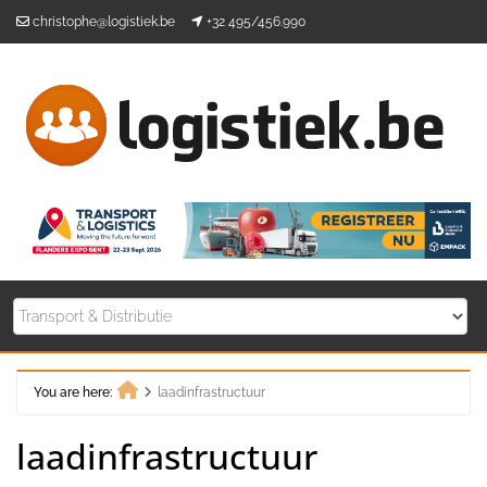
Skip
christophe@logistiek.be
+32 495/456.990
to
content
You are here:
laadinfrastructuur
Home
laadinfrastructuur