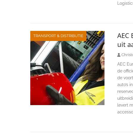
Logistic
AEC E
TRANSPORT & DISTRIBUTIE
uit a
Christ
AEC Eur
de offic
de voor
auto’s i
reserve
uitbrei
levert 
accesso