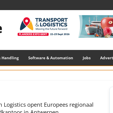
 Handling
Software & Automation
Jobs
Adver
S
S
 Logistics opent Europees regionaal
dkantoor in Antwerpen