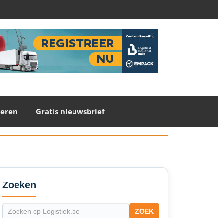
teren
Gratis nieuwsbrief
econdary
idebar
Zoeken
ZOEK