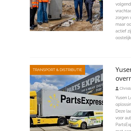
volgend
vrachtac
zorgen v
maar oo
actief z
oosteli
Yusen
TRANSPORT & DISTRIBUTIE
over
Christ
Yusen Lo
oplossin
Deze laa
voor aut
PartsExp