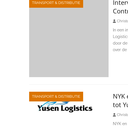
Inter
TRANSPORT & DISTRIBUTIE
Contr
Christ
In een i
Logistic
door de 
over de 
NYK e
TRANSPORT & DISTRIBUTIE
tot Y
Christ
NYK en 