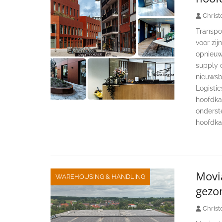
Christ
Transpo
voor zij
opnieuw 
supply 
nieuwsb
Logisti
hoofdka
onderst
hoofdka
Movia
WAREHOUSING & HANDLING
gezon
Christ