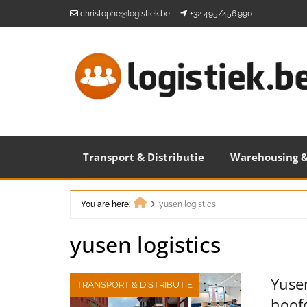
Skip
christophe@logistiek.be
+32 495/456.990
to
content
Transport & Distributie
Warehousing &
You are here:
yusen logistics
Home
yusen logistics
Yusen
TRANSPORT & DISTRIBUTIE
hoof