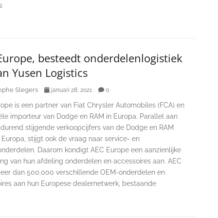
s
urope, besteedt onderdelenlogistiek
an Yusen Logistics
ophe Slegers
0
januari 28, 2021
ope is een partner van Fiat Chrysler Automobiles (FCA) en
iële importeur van Dodge en RAM in Europa. Parallel aan
tdurend stijgende verkoopcijfers van de Dodge en RAM
n Europa, stijgt ook de vraag naar service- en
onderdelen. Daarom kondigt AEC Europe een aanzienlijke
ding van hun afdeling onderdelen en accessoires aan. AEC
meer dan 500.000 verschillende OEM-onderdelen en
ires aan hun Europese dealernetwerk, bestaande