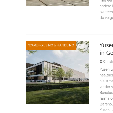
met een
andere 
overeenk
de volg
Yuse
WAREHOUSING & HANDLING
in G
Christ
Yusen L
healthc
als stra
verder 
Benelux
farma o
warehou
Yusen L