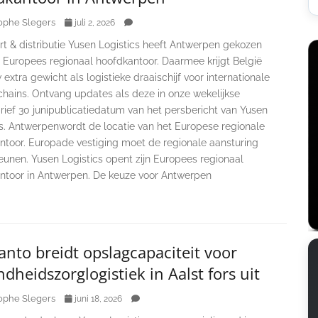
ophe Slegers
juli 2, 2026
rt & distributie Yusen Logistics heeft Antwerpen gekozen
n Europees regionaal hoofdkantoor. Daarmee krijgt België
extra gewicht als logistieke draaischijf voor internationale
chains. Ontvang updates als deze in onze wekelijkse
rief 30 junipublicatiedatum van het persbericht van Yusen
cs. Antwerpenwordt de locatie van het Europese regionale
ntoor. Europade vestiging moet de regionale aansturing
eunen. Yusen Logistics opent zijn Europees regionaal
ntoor in Antwerpen. De keuze voor Antwerpen
nto breidt opslagcapaciteit voor
dheidszorglogistiek in Aalst fors uit
ophe Slegers
juni 18, 2026