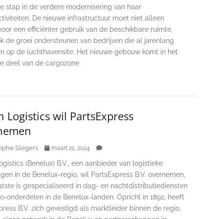
e stap in de verdere modernisering van haar
tiviteiten. De nieuwe infrastructuur moet niet alleen
oor een efficiënter gebruik van de beschikbare ruimte,
k de groei ondersteunen van bedrijven die al jarenlang
ijn op de luchthavensite. Het nieuwe gebouw komt in het
jke deel van de cargozone
 Logistics wil PartsExpress
nemen
ophe Slegers
maart 21, 2024
gistics (Benelux) B.V., een aanbieder van logistieke
gen in de Benelux-regio, wil PartsExpress B.V. overnemen,
tste is gespecialiseerd in dag- en nachtdistributiediensten
o-onderdelen in de Benelux-landen. Opricht in 1892, heeft
ress B.V. zich gevestigd als marktleider binnen de regio,