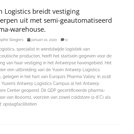
 Logistics breidt vestiging
erpen uit met semi-geautomatiseerd
ma-warehouse.
ophe Slegers
0
januari 10, 2020
gistics, specialist in wereldwijde logistiek van
eutische producten, heeft het startsein gegeven voor de
ing van haar vestiging in het Antwerpse havengebied. Het
hier een uitbreiding van de Yusen Antwerp Logistics
 gelegen in het hart van Europa’s Pharma Valley. In 2018
 Yusen’s Antwerp Logistics Campus al het Antwerp
are Center geopend. Dit GDP gecertificeerde pharma-
se van 8000m2, voorzien van zowel coldstore (2-8°C) als
’ opslagfaciliteiten