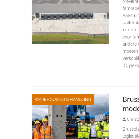
Moviant
farmaceu
Aalst ui
palletp
14.000 p
voor fa
andere 
moeten 
verschi
°C, gek
Bruss
WAREHOUSING & HANDLING
mode
Christ
Brussels
logisti