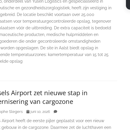
o, onderdeel van Yusen Logistics en gespecialiseerd in
tische en gezondheidszorglogistiek, heeft zijn vestiging in
tgebreid. De locatie beschikt voortaan over 25.000
laatsen voor temperatuurgecontroleerde opslag, tegenover
laatsen vóór de uitbreiding. De extra capaciteit is bedoeld
rmaceutische producten, medische hulpmiddelen en
goederen die onder gecontroleerde omstandigheden
worden opgeslagen. De site in Aalst biedt opslag in
llende temperatuurzones: kamertemperatuur van 15 tot 25
oelde opslag
els Airport zet nieuwe stap in
rnisering van cargozone
ophe Slegers
juni 10, 2026
 Airport heeft de eerste pijler geplaatst voor een nieuw
ek gebouw in de cargozone. Daarmee zet de luchthaven een