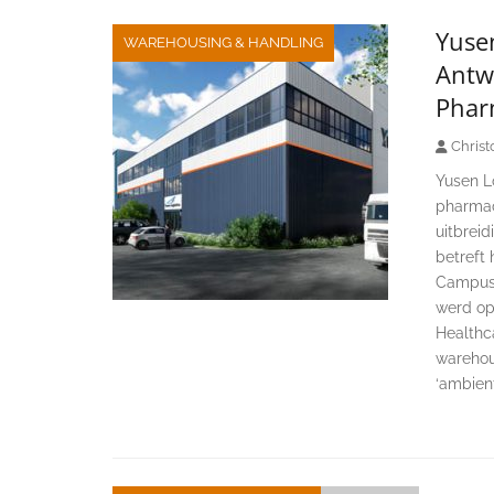
Yusen
WAREHOUSING & HANDLING
Antw
Phar
Christ
Yusen Lo
pharmac
uitbreid
betreft 
Campus,
werd op
Healthc
warehou
‘ambient