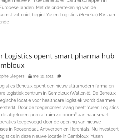
 eigen netwerk in de Benelux en partnerschappen in
Europese landen. Met de ondertekening van de
omst voltooid, begint Yusen Logistics (Benelux) B.V. aan
ende
n Logistics opent smart pharma hub
embloux
ophe Slegers
mei 12, 2022
ogistics Benelux opent een nieuw ultramodern farma en
are logistiek centrum in Gembloux (Wallonië). De Benelux
tegische locatie voor healthcare logistiek wordt daarmee
versterkt. Door de toegenomen vraag heeft Yusen Logistics
 de afgelopen jaren al ruim 40.000m² aan haar smart
peraties toegevoegd door de opening van nieuwe
ses in Roosendaal, Antwerpen en Herentals. Nu investeert
ogistics in deze nieuwe locatie in Gembloux. Yusen