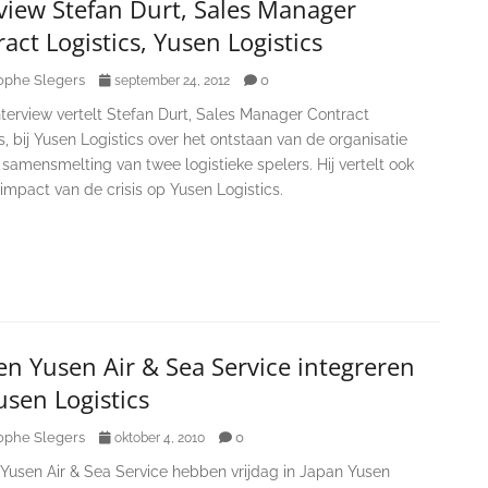
view Stefan Durt, Sales Manager
act Logistics, Yusen Logistics
ophe Slegers
0
september 24, 2012
nterview vertelt Stefan Durt, Sales Manager Contract
s, bij Yusen Logistics over het ontstaan van de organisatie
samensmelting van twee logistieke spelers. Hij vertelt ook
impact van de crisis op Yusen Logistics.
n Yusen Air & Sea Service integreren
usen Logistics
ophe Slegers
0
oktober 4, 2010
Yusen Air & Sea Service hebben vrijdag in Japan Yusen