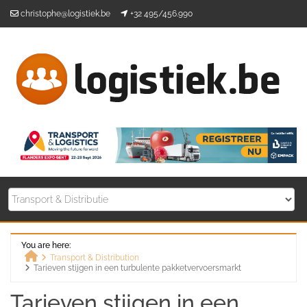
Skip
christophe@logistiek.be
+32 495/456.990
to
content
You are here:
Transport & Distribution
Tarieven stijgen in een turbulente pakketvervoersmarkt
Home
Tarieven stijgen in een