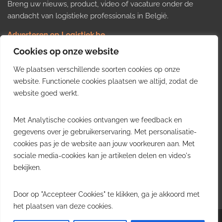
Breng uw nieuws, product, video of vacature onder de
aandacht van logistieke professionals in België.
Adverteren op Logistiek.be
Nieuws insturen
Cookies op onze website
Uw video op Logistiek.TV
We plaatsen verschillende soorten cookies op onze
Job plaatsen
Gratis wekelijkse update
website. Functionele cookies plaatsen we altijd, zodat de
website goed werkt.
Ontvang elke week het belangrijkste nieuws, trends en
Met Analytische cookies ontvangen we feedback en
inzichten uit de Belgische logistieke sector in uw inbox.
gegevens over je gebruikerservaring. Met personalisatie-
cookies pas je de website aan jouw voorkeuren aan. Met
Ontvang je gratis
sociale media-cookies kan je artikelen delen en video's
wekelijkse update
bekijken.
Gratis. Eén e-mail per week.
Uitschrijven kan altijd.
Door op "Accepteer Cookies" te klikken, ga je akkoord met
het plaatsen van deze cookies.