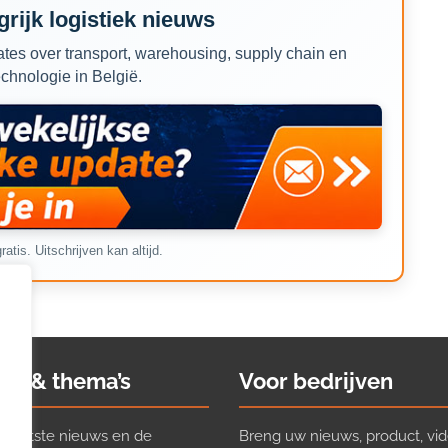
rijk logistiek nieuws
tes over transport, warehousing, supply chain en
echnologie in België.
ratis. Uitschrijven kan altijd.
ws & thema’s
Voor bedrijven
t laatste nieuws en de
Breng uw nieuws, product, vid