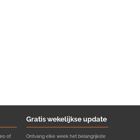
Gratis wekelijkse update
eo of
Ontvang elke week het belangrijkste