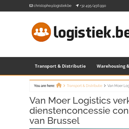
Skip
christophe@logistiek.be
+32 495/456.990
to
content
Transport & Distributie
Warehousing &
You are here:
Transport & Distributie
Van Moer Logi
Home
Van Moer Logistics verk
dienstenconcessie cont
van Brussel