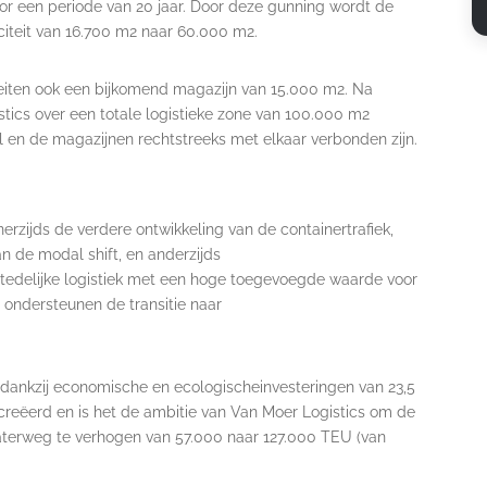
or een periode van 20 jaar. Door deze gunning wordt de
iteit van 16.700 m2 naar 60.000 m2.
iteiten ook een bijkomend magazijn van 15.000 m2. Na
ics over een totale logistieke zone van 100.000 m2
l en de magazijnen rechtstreeks met elkaar verbonden zijn.
erzijds de verdere ontwikkeling van de containertrafiek,
n de modal shift, en anderzijds
tedelijke logistiek met een hoge toegevoegde waarde voor
 ondersteunen de transitie naar
 dankzij economische en ecologischeinvesteringen van 23,5
ecreëerd en is het de ambitie van Van Moer Logistics om de
aterweg te verhogen van 57.000 naar 127.000 TEU (van