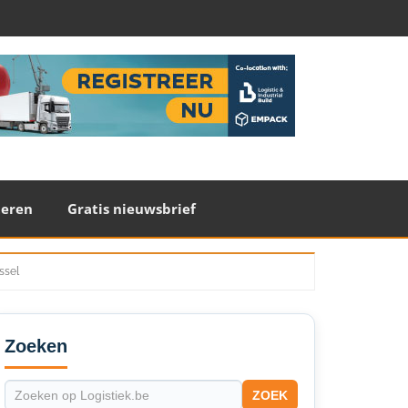
teren
Gratis nieuwsbrief
ssel
econdary
idebar
Zoeken
ZOEK