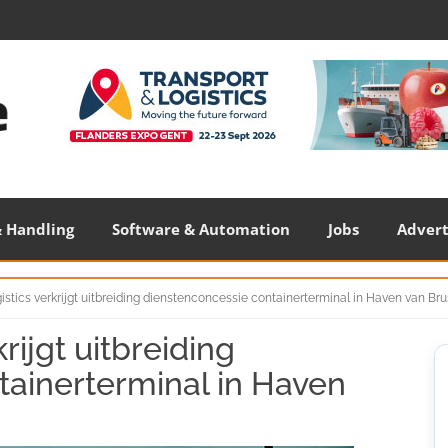
 Handling
Software & Automation
Jobs
Adver
stics verkrijgt uitbreiding dienstenconcessie containerterminal in Haven van Bru
rijgt uitbreiding
S
S
ainerterminal in Haven