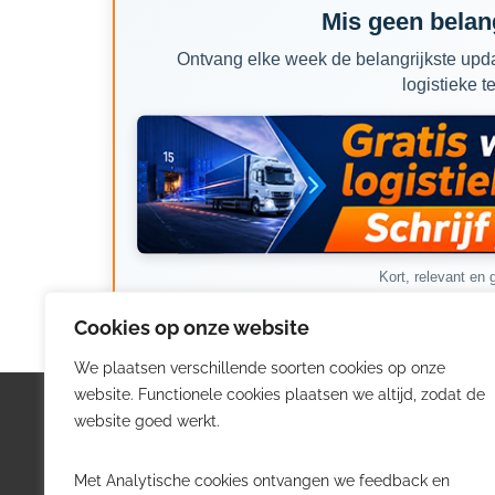
Mis geen belang
Ontvang elke week de belangrijkste upda
logistieke t
Kort, relevant en g
Cookies op onze website
We plaatsen verschillende soorten cookies op onze
website. Functionele cookies plaatsen we altijd, zodat de
Logistiek.be
Nieu
website goed werkt.
Logistiek.be brengt dagelijks nieuws,
Volg he
Met Analytische cookies ontvangen we feedback en