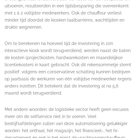
uitvoeren, resulteerden in een tijdsbesparing die overeenkomt
met 1 à 2 voltijdse medewerkers. Ook de chauffeur verliest
minder tijd doordat de kiosken taalbarrières, wachttijden en
drukte wegnemen.
Om te berekenen na hoeveel tijd de investering in zo’n
interactieve kiosk wordt terugverdiend, werden naast de baten
de kosten (projectkosten, hardwarekosten en maandelijkse
licentiekosten) in kaart gebracht. Ook dit rekensommetje stemt
positief: volgens een conservatieve schatting kunnen bedrijven
op jaarbasis de werkuren van één voltijdse medewerker ergens
anders inzetten. Dit betekent dat de investering al na 5,6
maand wordt terugverdiend.
Met andere woorden: de logistieke sector heeft geen excuses
meer om de selfservice niet in te voeren. Veel
bedrijfsafdelingen zullen van deze automatisering gelukkiger
worden: het onthaal, het magazijn, het financieel-, het hr-
departement én niet in het minst de vrachtwagenchauffeurs