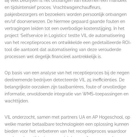
Bij veel bedrijven is het ontvangen van externen een manueel
en tijdsintensief proces. Vrachtwagenchauffeurs,
pakjesbezorgers en bezoekers worden persoonlijk ontvangen
en/of doorverwezen. De hiermee gepaard gaande fouten en
vertragingen leiden tot een overbodige kostenstijging. In het
project ‘Selfservice in Logistics’ testte VIL de automatisering
van het receptieproces en ontwikkelde een gedetailleerde ROI-
tool die aantoont dat automatisering van deze verouderde
processen wel degelijk financieel aantrekkelijk is.
Op basis van een analyse van het receptieproces bij de negen
deelnemende bedrijven detecteerde VIL 25 inefficiënties. De
belangrijkste oorzaken zijn taalbarrières, foute of onvolledige
informatie, onvoldoende integratie van WMS-toepassingen en
wachttijden.
VIL onderzocht, samen met partners UA en AP Hogeschool, op
welke manier betaalbare technologieën een oplossing kunnen
bieden voor het verbeteren van het receptieproces waardoor