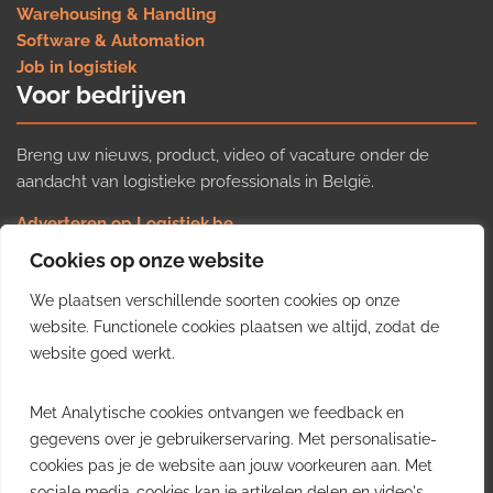
Warehousing & Handling
Software & Automation
Job in logistiek
Voor bedrijven
Breng uw nieuws, product, video of vacature onder de
aandacht van logistieke professionals in België.
Adverteren op Logistiek.be
Nieuws insturen
Cookies op onze website
Uw video op Logistiek.TV
We plaatsen verschillende soorten cookies op onze
Job plaatsen
Gratis wekelijkse update
website. Functionele cookies plaatsen we altijd, zodat de
website goed werkt.
Ontvang elke week het belangrijkste nieuws, trends en
Met Analytische cookies ontvangen we feedback en
inzichten uit de Belgische logistieke sector in uw inbox.
gegevens over je gebruikerservaring. Met personalisatie-
cookies pas je de website aan jouw voorkeuren aan. Met
Ontvang je gratis
sociale media-cookies kan je artikelen delen en video's