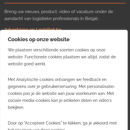
Breng uw nieuws, product, video of vacature onder de
aandacht van logistieke professionals in België.
Adverteren op Logistiek.be
Nieuws insturen
Cookies op onze website
Uw video op Logistiek.TV
We plaatsen verschillende soorten cookies op onze
Job plaatsen
Gratis wekelijkse update
website. Functionele cookies plaatsen we altijd, zodat de
website goed werkt.
Ontvang elke week het belangrijkste nieuws, trends en
Met Analytische cookies ontvangen we feedback en
inzichten uit de Belgische logistieke sector in uw inbox.
gegevens over je gebruikerservaring. Met personalisatie-
cookies pas je de website aan jouw voorkeuren aan. Met
Ontvang je gratis
sociale media-cookies kan je artikelen delen en video's
wekelijkse update
bekijken.
Gratis. Eén e-mail per week.
Uitschrijven kan altijd.
Door op "Accepteer Cookies" te klikken, ga je akkoord met