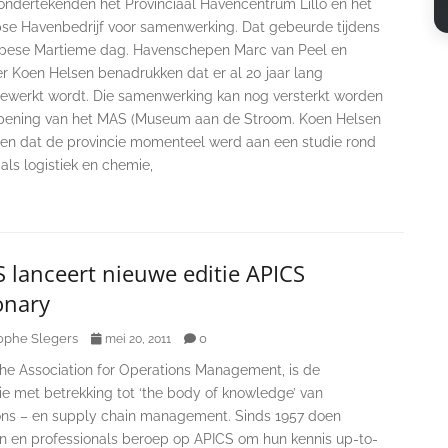
 ondertekenden het Provinciaal Havencentrum Lillo en het
se Havenbedrijf voor samenwerking. Dat gebeurde tijdens
pese Martieme dag. Havenschepen Marc van Peel en
er Koen Helsen benadrukken dat er al 20 jaar lang
werkt wordt. Die samenwerking kan nog versterkt worden
pening van het MAS (Museum aan de Stroom. Koen Helsen
ten dat de provincie momenteel werd aan een studie rond
als logistiek en chemie,
 lanceert nieuwe editie APICS
onary
ophe Slegers
0
mei 20, 2011
the Association for Operations Management, is de
ie met betrekking tot ‘the body of knowledge’ van
ons – en supply chain management. Sinds 1957 doen
en en professionals beroep op APICS om hun kennis up-to-