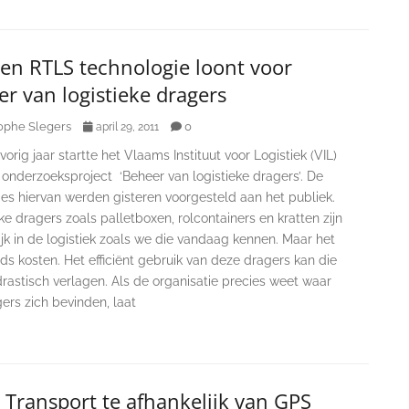
en RTLS technologie loont voor
r van logistieke dragers
ophe Slegers
0
april 29, 2011
orig jaar startte het Vlaams Instituut voor Logistiek (VIL)
onderzoeksproject ‘Beheer van logistieke dragers’. De
es hiervan werden gisteren voorgesteld aan het publiek.
ke dragers zoals palletboxen, rolcontainers en kratten zijn
jk in de logistiek zoals we die vandaag kennen. Maar het
eds kosten. Het efficiënt gebruik van deze dragers kan die
rastisch verlagen. Als de organisatie precies weet waar
gers zich bevinden, laat
: Transport te afhankelijk van GPS