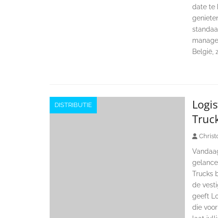
date te
genieten
standaa
managem
België, 
Logis
DISTRIBUTIE
Truck
Christ
Vandaag 
gelance
Trucks b
de vesti
geeft L
die voor