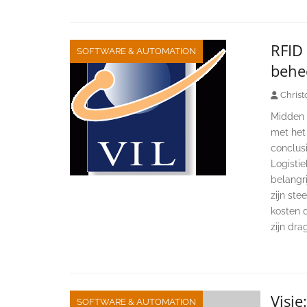
RFID 
SOFTWARE & AUTOMATION
behee
Christ
Midden v
met het 
conclusi
Logistie
belangri
zijn ste
kosten d
zijn dra
Visie
SOFTWARE & AUTOMATION