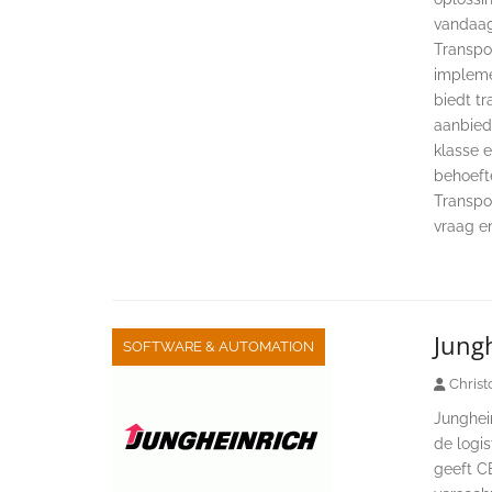
vandaag
Transpo
impleme
biedt t
aanbiedi
klasse 
behoefte
Transpor
vraag en
Jungh
SOFTWARE & AUTOMATION
Christ
Junghei
de logis
geeft C