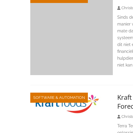
Christ
Sinds d
manier v
mate da
systeem
dit niet
financië
hulpdien
niet ka
Kraf
SOFTWARE & AUTOMATION
Fore
Christ
Terra Te
oplossi