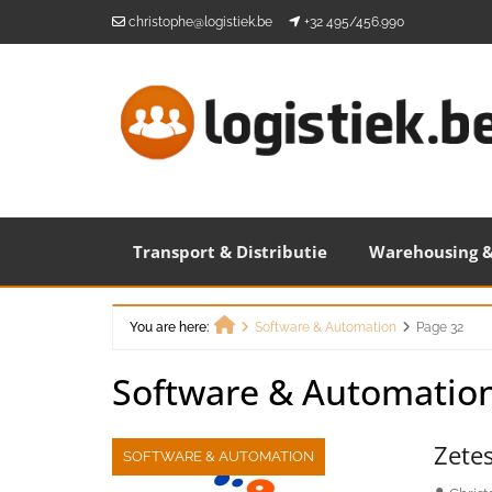
Skip
christophe@logistiek.be
+32 495/456.990
to
content
Transport & Distributie
Warehousing &
You are here:
Software & Automation
Page 32
Home
Software & Automatio
Zetes
SOFTWARE & AUTOMATION