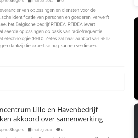
ophe Slegers
0
mei 26, 2011
leverancier van oplossingen en diensten voor de
ische identificatie van personen en goederen, verwerft
el het Belgische bedrijf RFIDEA. RFIDEA levert
aliseerde oplossingen op basis van radiofrequentie-
catietechnologie (RFID). Zetes zal haar aanbod van RFID-
ngen dankzij die expertise nog kunnen verdiepen.
ncentrum Lillo en Havenbedrijf
iken akkoord over samenwerking
ophe Slegers
0
mei 23, 2011