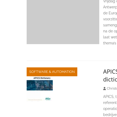
Vrijdag
Antwerp
de Euro
voorzitt
samenge
na de o
laat we
thema’s 
APICS
SOFTWARE & AUTOMATION
dicti
Christ
APICS, 
referent
operati
bedrijv