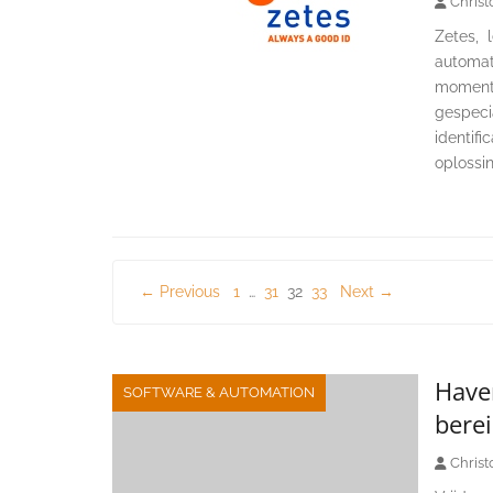
Christ
Zetes, 
automat
momente
gespeci
identifi
oplossi
Berichten
← Previous
1
…
31
32
33
Next →
paginering
Have
SOFTWARE & AUTOMATION
bere
Christ