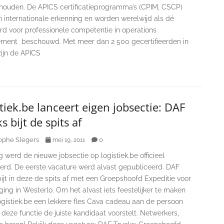
 houden. De APICS certificatieprogramma’s (CPIM, CSCP)
 internationale erkenning en worden werelwijd als dé
rd voor professionele competentie in operations
ent beschouwd. Met meer dan 2 500 gecertifieerden in
zijn de APICS
tiek.be lanceert eigen jobsectie: DAF
s bijt de spits af
ophe Slegers
0
mei 19, 2011
werd de nieuwe jobsectie op logistiek.be officieel
erd. De eerste vacature werd alvast gepubliceerd. DAF
ijt in deze de spits af met een Groepshoofd Expeditie voor
ging in Westerlo. Om het alvast iets feestelijker te maken
ogistiek.be een lekkere fles Cava cadeau aan de persoon
 deze functie de juiste kandidaat voorstelt. Netwerkers,