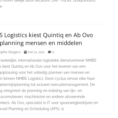
lie horen! Bekijk deze vacature: DAF Trucks: Groepshoofd
ie
Logistics kiest Quintiq en Ab Ovo
 planning mensen en middelen
ophe Slegers
0
mei 12, 2011
ankelijke, internationale logistieke dienstverlener NMBS
s kiest Quintiq en Ab Ovo voor het leveren van een
goplossing voor het volledig plannen van mensen en
n binnen NMBS Logistics. Deze cyclus omvat elke fase:
getermijnplanning tot actueel executiemanagement. De
g integreert de planning en indeling van lijn- en
locomotieven, machinisten en andere uitvoerende
kers. Ab Ovo, specialist in IT voor spoorwegbedrijven en
nced Planning en Scheduling (APS), is