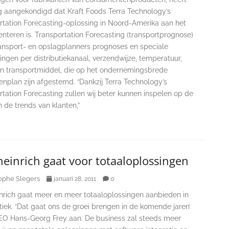
 aangekondigd dat Kraft Foods Terra Technology’s
rtation Forecasting-oplossing in Noord-Amerika aan het
nteren is. Transportation Forecasting (transportprognose)
ransport- en opslagplanners prognoses en speciale
ngen per distributiekanaal, verzendwijze, temperatuur,
en transportmiddel, die op het ondernemingsbrede
nplan zijn afgestemd. “Dankzij Terra Technology’s
tation Forecasting zullen wij beter kunnen inspelen op de
 de trends van klanten,”
einrich gaat voor totaaloplossingen
ophe Slegers
0
januari 28, 2011
nrich gaat meer en meer totaaloplossingen aanbieden in
tiek. “Dat gaat ons de groei brengen in de komende jaren’
EO Hans-Georg Frey aan. De business zal steeds meer