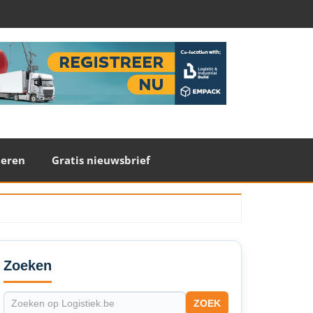
teren
Gratis nieuwsbrief
econdary
idebar
Zoeken
ZOEK