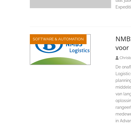
laat jul
Expedit
NMBS 
SOFTWARE & AUTOMATION
voor
Christ
De onafh
Logistic
plannin
middele
van lan
oplossin
rangeer
medewer
in Adva