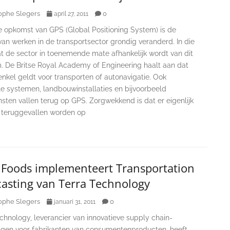
ophe Slegers
0
april 27, 2011
e opkomst van GPS (Global Positioning System) is de
an werken in de transportsector grondig veranderd. In die
t de sector in toenemende mate afhankelijk wordt van dit
. De Britse Royal Academy of Engineering haalt aan dat
 enkel geldt voor transporten of autonavigatie. Ook
le systemen, landbouwinstallaties en bijvoorbeeld
sten vallen terug op GPS. Zorgwekkend is dat er eigenlijk
n teruggevallen worden op
t Foods implementeert Transportation
casting van Terra Technology
ophe Slegers
0
januari 31, 2011
chnology, leverancier van innovatieve supply chain-
ngen voor fabrikanten van consumentenproducten, heeft