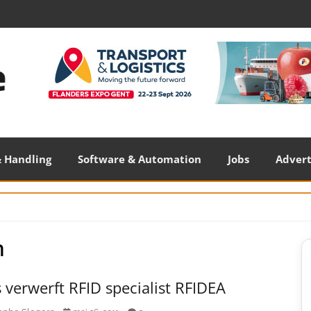
 Handling
Software & Automation
Jobs
Adver
n
S
S
 verwerft RFID specialist RFIDEA