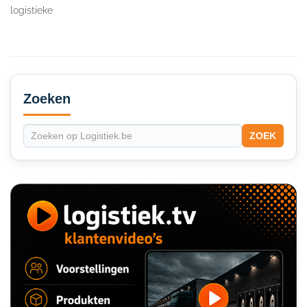
logistieke
Secondary
Sidebar
Zoeken
ZOEK