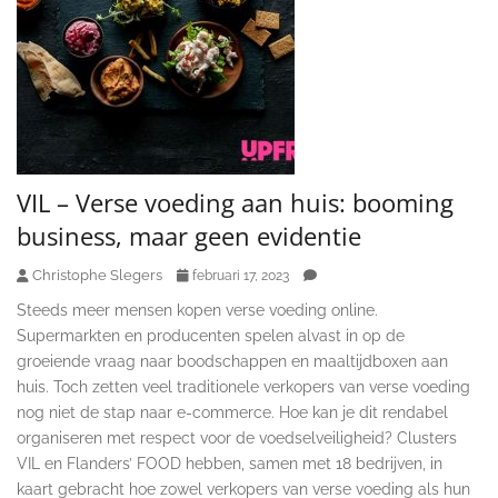
VIL – Verse voeding aan huis: booming
business, maar geen evidentie
Christophe Slegers
februari 17, 2023
Steeds meer mensen kopen verse voeding online.
Supermarkten en producenten spelen alvast in op de
groeiende vraag naar boodschappen en maaltijdboxen aan
huis. Toch zetten veel traditionele verkopers van verse voeding
nog niet de stap naar e-commerce. Hoe kan je dit rendabel
organiseren met respect voor de voedselveiligheid? Clusters
VIL en Flanders’ FOOD hebben, samen met 18 bedrijven, in
kaart gebracht hoe zowel verkopers van verse voeding als hun