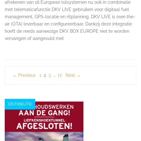
afrekenen van 16 Europese tolsystemen nu ook in combinatie
met telematicafunctie DKV LIVE gebruiken voor digitaal fuel
management, GPS-locatie en ritplanning. DKV LIVE is over-the-
air (OTA) leverbaar en configureerbaar. Dankzij deze integratie
hoeft de reeds aanwezige DKV BOX EUROPE niet te worden
vervangen of aangevuld met
Berichten
← Previous
1
2
3
…
17
Next →
paginering
DISTRIBUTIE