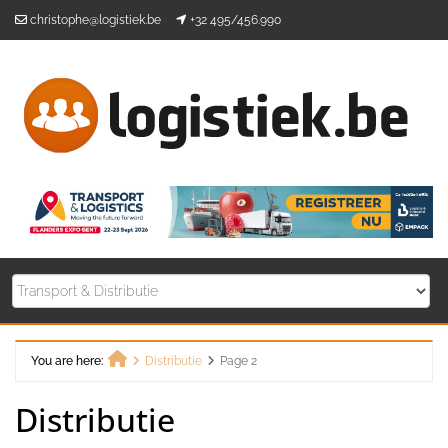
Skip
christophe@logistiek.be
+32 495/456.990
to
content
You are here:
Distributie
Page 2
Home
Distributie