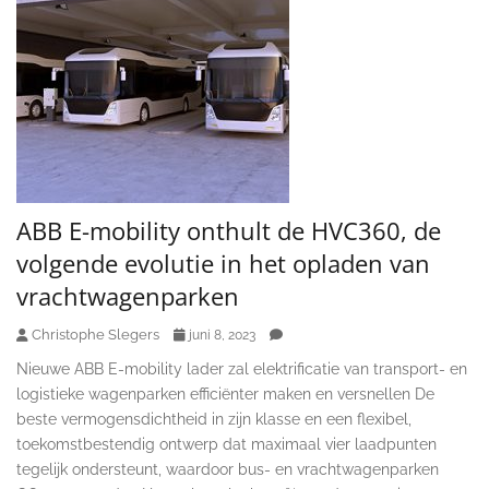
ABB E-mobility onthult de HVC360, de
volgende evolutie in het opladen van
vrachtwagenparken
Christophe Slegers
juni 8, 2023
Nieuwe ABB E-mobility lader zal elektrificatie van transport- en
logistieke wagenparken efficiënter maken en versnellen De
beste vermogensdichtheid in zijn klasse en een flexibel,
toekomstbestendig ontwerp dat maximaal vier laadpunten
tegelijk ondersteunt, waardoor bus- en vrachtwagenparken